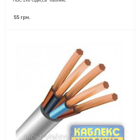
ПВС 2х6 Одесса "Каблекс"
55
грн.