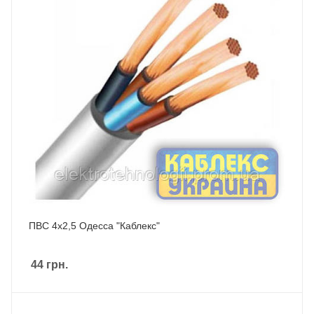
ПВС 4х2,5 Одесса "Каблекс"
44
грн.