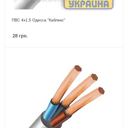
ПВС 4х1,5 Одесса "Каблекс"
28
грн.