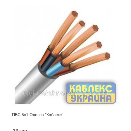
ПВС 5х1 Одесса "Каблекс"
23
грн.