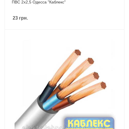
ПВС 2х2,5 Одесса "Каблекс"
23
грн.