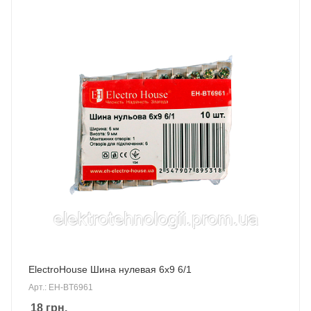
ElectroHouse Шина нулевая 6х9 6/1
Арт.: EH-BT6961
18
грн.