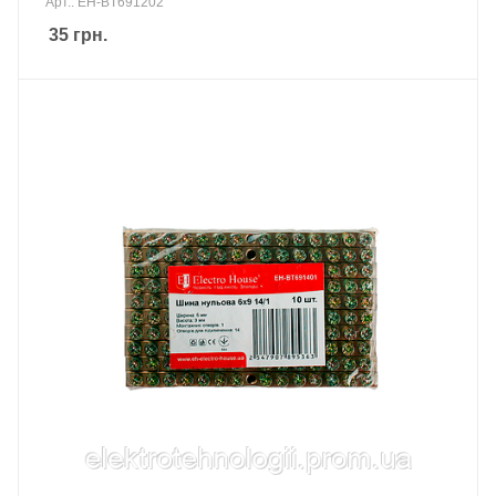
Арт.: EH-BT691202
35
грн.