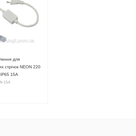
лення для
их стрічок NEON 220
 IP65 15A
ON-15A