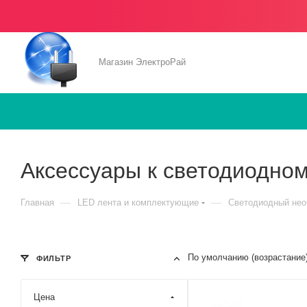
Магазин ЭлектроРай
Аксессуары к светодиодном
—
—
Главная
LED лента и комплектующие
Светодиодный нео
По умолчанию (возрастание
ФИЛЬТР
Цена