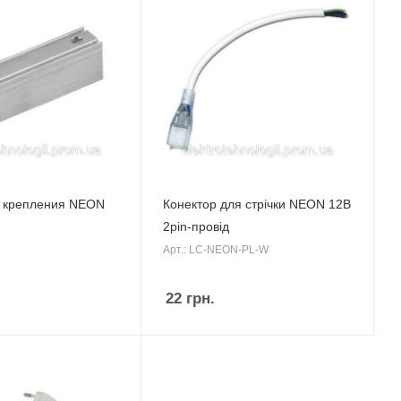
я крепления NEON
Конектор для стрічки NEON 12B
2pin-провід
Арт.: LC-NEON-PL-W
22
грн.