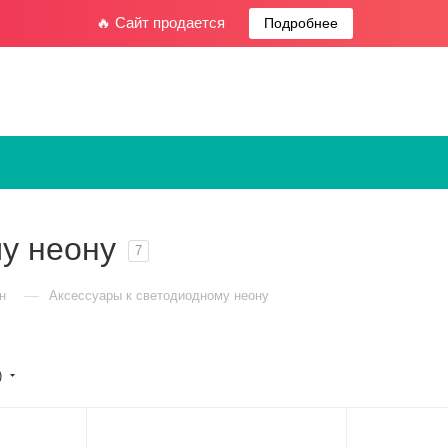
🔥 Сайт продается
Подробнее
у неону
7
—
н
Аксессуары к светодиодному неону
)