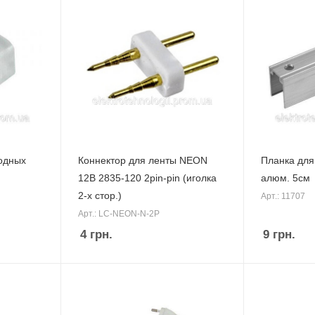
одных
Коннектор для ленты NEON
Планка дл
12B 2835-120 2pin-pin (иголка
алюм. 5см
2-х стор.)
Арт.: 11707
Арт.: LC-NEON-N-2P
4
грн.
9
грн.