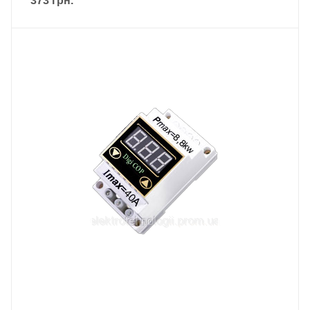
373
грн.