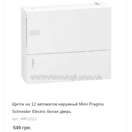
Щиток на 12 автоматов наружный Mimi Pragma
Schneider Electric белая дверь
Арт.: MIP12112
549
грн.