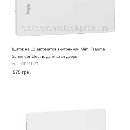
Щиток на 12 автоматов внутренний Mimi Pragma
Schneider Electric дымчатая дверь
Арт.: MIP22112Т
575
грн.