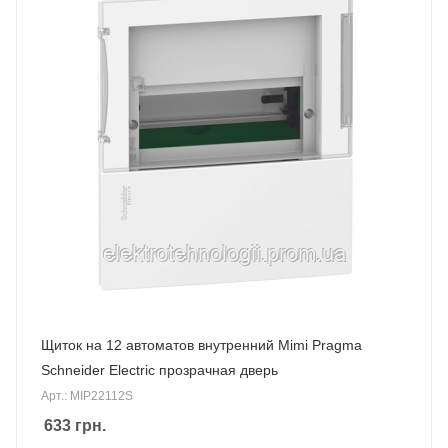
Щиток на 12 автоматов внутренний Mimi Pragma
Schneider Electric прозрачная дверь
Арт.: MIP22112S
633
грн.