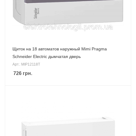
Щиток на 18 автоматов наружный Mimi Pragma
Schneider Electric дымчатая дверь
Арт.: MIP12118Т
726
грн.