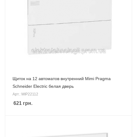
Щиток на 12 автоматов внутренний Mimi Pragma
Schneider Electric белая дверь
Арт.: MIP22112
621
грн.