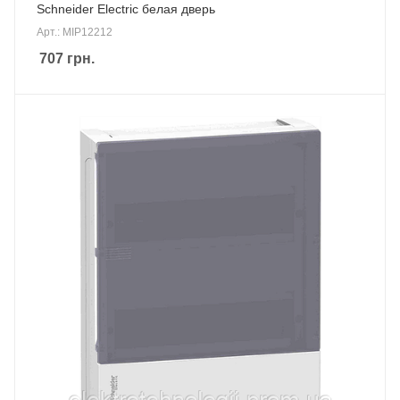
Schneider Electric белая дверь
Арт.: MIP12212
707
грн.