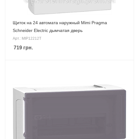
Щиток на 24 автомата наружный Mimi Pragma
Schneider Electric дымчатая дверь
Арт.: MIP12212Т
719
грн.