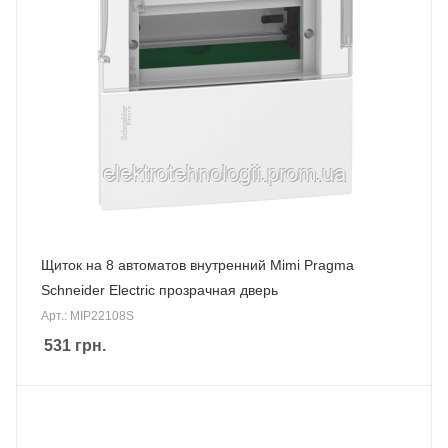
Щиток на 8 автоматов внутренний Mimi Pragma
Schneider Electric прозрачная дверь
Арт.: MIP22108S
531
грн.