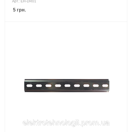
Арт.: EH-DR01
5
грн.