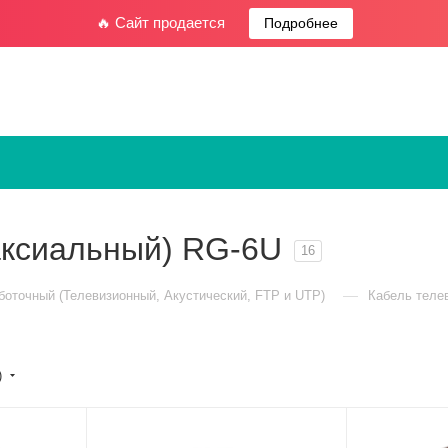
🔥 Сайт продается
Подробнее
аксиальный) RG-6U
16
—
боточный (Телевизионный, Акустический, FTP и UTP)
Кабель теле
)