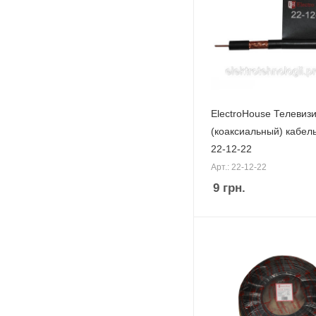
ElectroHouse Телевиз
(коаксиальный) кабел
22-12-22
Арт.: 22-12-22
9
грн.