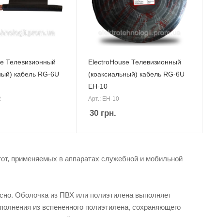
se Телевизионный
ElectroHouse Телевизионный
ный) кабель RG-6U
(коаксиальный) кабель RG-6U
EH-10
2
Арт.: EH-10
30
грн.
тот, применяемых в аппаратах служебной и мобильной
осно. Оболочка из ПВХ или полиэтилена выполняет
полнения из вспененного полиэтилена, сохраняющего