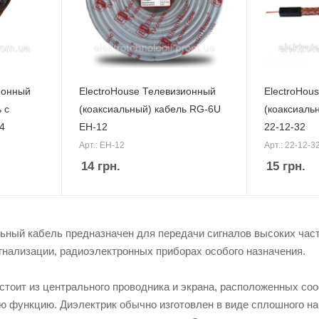
ионный
ElectroHouse Телевизионный
ElectroHou
 с
(коаксиальный) кабель RG-6U
(коаксиаль
4
EH-12
22-12-32
Арт.: EH-12
Арт.: 22-12-3
14
грн.
15
грн.
ьный кабель предназначен для передачи сигналов высоких час
гнализации, радиоэлектронных приборах особого назначения.
стоит из центрального проводника и экрана, расположенных со
 функцию. Диэлектрик обычно изготовлен в виде сплошного на