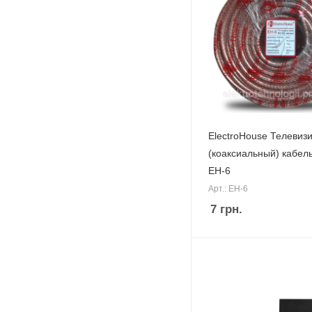
ElectroHouse Телевиз
(коаксиальный) кабел
EH-6
Арт.: EH-6
7
грн.