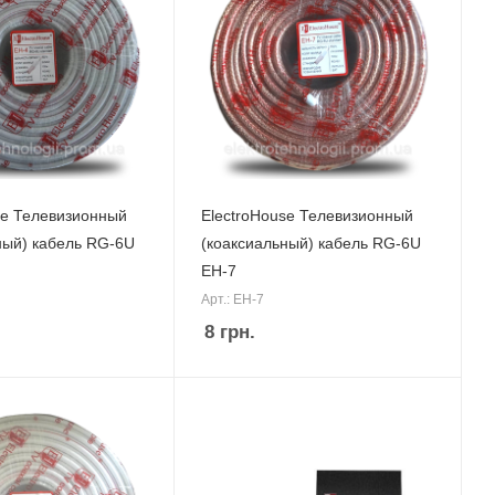
se Телевизионный
ElectroHouse Телевизионный
ный) кабель RG-6U
(коаксиальный) кабель RG-6U
EH-7
Арт.: EH-7
8
грн.