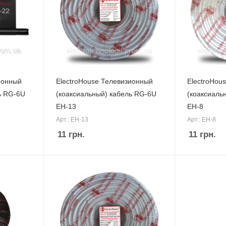
ионный
ElectroHouse Телевизионный
ElectroHou
ь RG-6U
(коаксиальный) кабель RG-6U
(коаксиаль
EH-13
EH-8
Арт.: EH-13
Арт.: EH-8
11
грн.
11
грн.