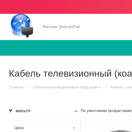
Магазин ЭлектроРай
Кабель телевизионный (ко
—
—
Главная
Кабельно-проводниковая продукция
Кабель сла
По умолчанию (возрастание
ФИЛЬТР
Цена