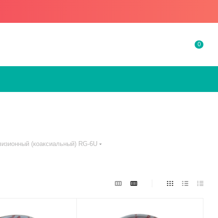
0
визионный (коаксиальный) RG-6U