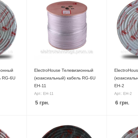
ионный
ElectroHouse Телевизионный
ElectroHou
ь RG-6U
(коаксиальный) кабель RG-6U
(коаксиаль
EH-11
EH-2
Арт.: EH-11
Арт.: EH-2
5
грн.
6
грн.