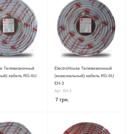
se Телевизионный
ElectroHouse Телевизионный
ный) кабель RG-6U
(коаксиальный) кабель RG-6U
EH-3
Арт.: EH-3
7
грн.