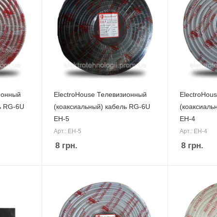
ионный
ElectroHouse Телевизионный
ElectroHou
ь RG-6U
(коаксиальный) кабель RG-6U
(коаксиаль
EH-5
EH-4
Арт.: EH-5
Арт.: EH-4
8
грн.
8
грн.