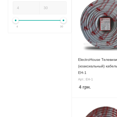
4
30
ElectroHouse Телевиз
(коаксиальный) кабел
EH-1
Арт.: EH-1
4
грн.