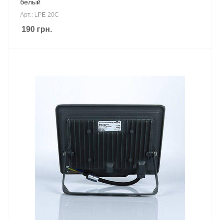
белый
Арт.: LPE-20C
190
грн.