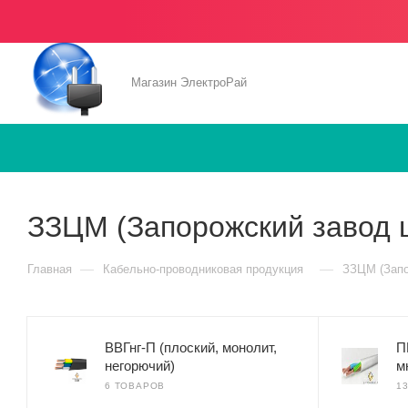
Магазин ЭлектроРай
ЗЗЦМ (Запорожский завод 
—
—
Главная
Кабельно-проводниковая продукция
ЗЗЦМ (Запо
ВВГнг-П (плоский, монолит,
П
негорючий)
м
6 ТОВАРОВ
1