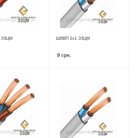
5 ЗЗЦМ
ШВВП 2х1 ЗЗЦМ
9
грн.