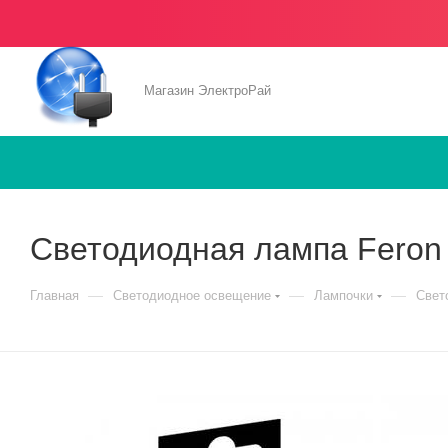
Магазин ЭлектроРай
Светодиодная лампа Feron
—
—
—
Главная
Светодиодное освещение
Лампочки
Свет