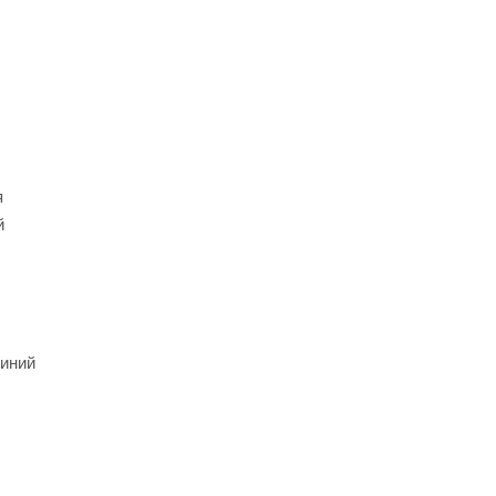
я
й
иний