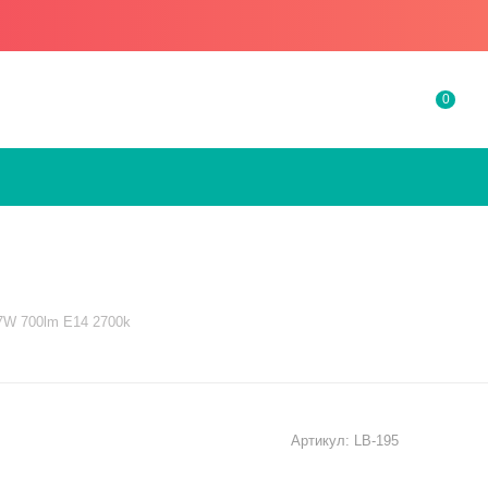
0
7W 700lm Е14 2700k
Артикул:
LB-195