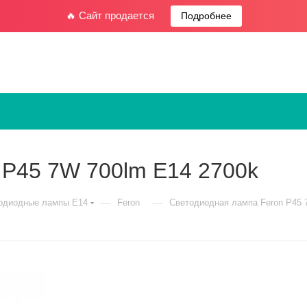
🔥 Сайт продается
Подробнее
 P45 7W 700lm Е14 2700k
—
—
одиодные лампы E14
Feron
Светодиодная лампа Feron P45 