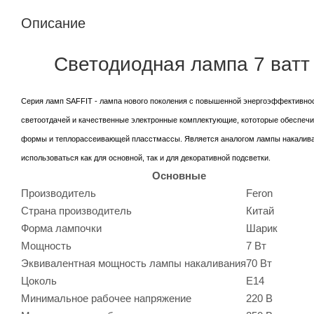
Описание
Светодиодная лампа 7 ватт
Серия ламп SAFFIT - лампа нового поколения с повышенной энергоэффективнос
светоотдачей и качественные электронные комплектующие, кототорые обеспечи
формы и теплорассеивающей пласстмассы. Является аналогом лампы накаливан
использоваться как для основной, так и для декоративной подсветки.
Основные
Производитель
Feron
Страна производитель
Китай
Форма лампочки
Шарик
Мощность
7 Вт
Эквивалентная мощность лампы накаливания
70 Вт
Цоколь
E14
Минимальное рабочее напряжение
220 В