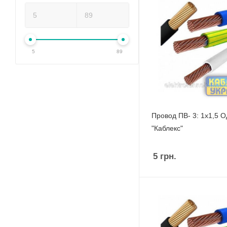
5
89
Провод ПВ- 3: 1х1,5 
"Каблекс"
5
грн.