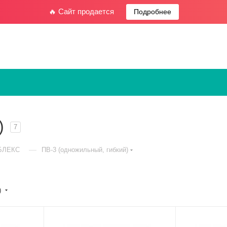
🔥 Сайт продается
Подробнее
)
7
—
БЛЕКС
ПВ-3 (одножильный, гибкий)
)