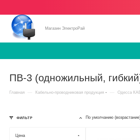
Магазин ЭлектроРай
ПВ-3 (одножильный, гибкий
—
—
Главная
Кабельно-проводниковая продукция
Одесса КА
По умолчанию (возрастание
ФИЛЬТР
Цена