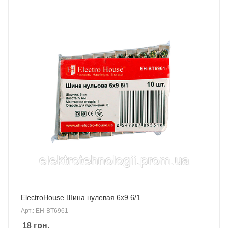
ElectroHouse Шина нулевая 6х9 6/1
Арт.: EH-BT6961
18
грн.