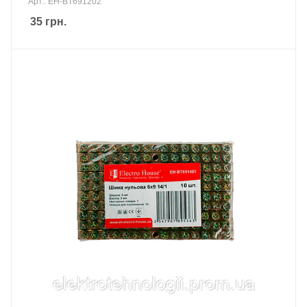
Арт.: EH-BT691202
35
грн.