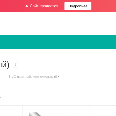
🔥 Сайт продается
Подробнее
ый)
4
—
ПВС (круглый, многожильный)
)