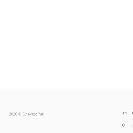
2026 © ЭлектроРай
г