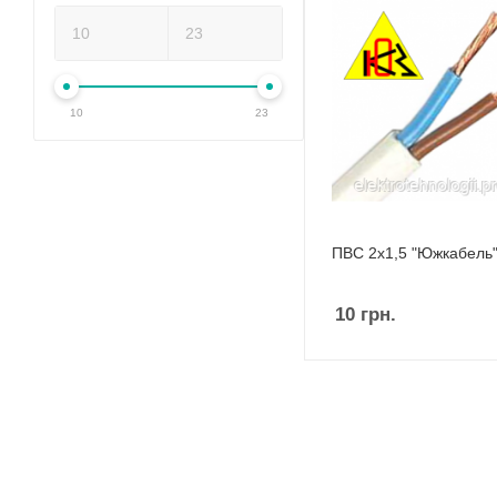
10
23
ПВС 2х1,5 "Южкабель
10
грн.