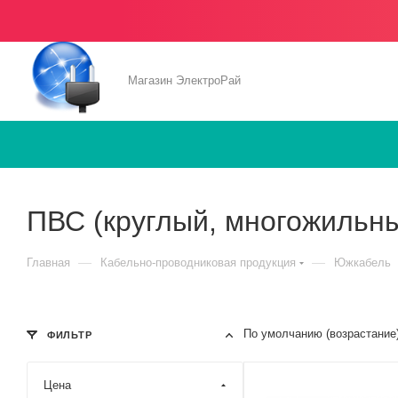
Магазин ЭлектроРай
ПВС (круглый, многожильн
—
—
Главная
Кабельно-проводниковая продукция
Южкабель
По умолчанию (возрастание
ФИЛЬТР
Цена