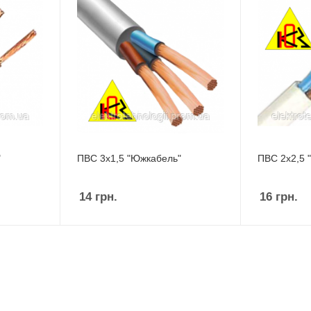
"
ПВС 3х1,5 "Южкабель"
ПВС 2х2,5 
14
грн.
16
грн.