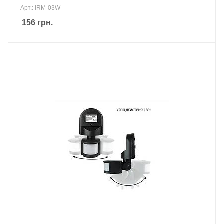
Арт.: IRM-03W
156
грн.