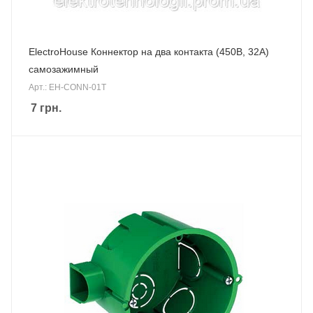
ElectroHouse Коннектор на два контакта (450В, 32А)
самозажимный
Арт.: EH-CONN-01T
7
грн.