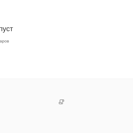
пуст
варов