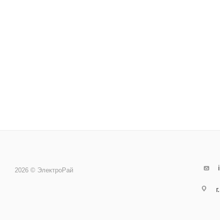
2026 © ЭлектроРай
г