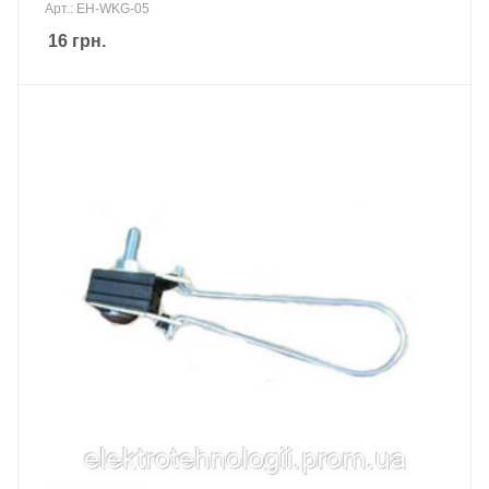
Арт.: EH-WKG-05
16
грн.