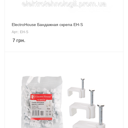
ElectroHouse Бандажная скрепа EH-S
Арт.: EH-S
7
грн.