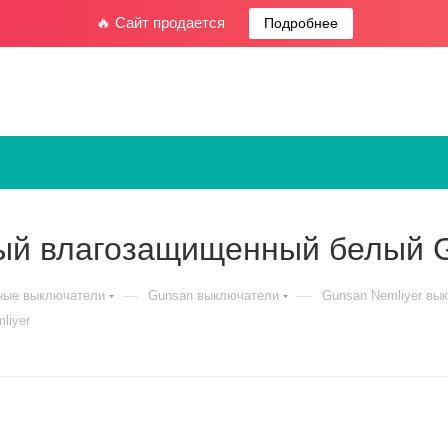
🔥 Сайт продается
Подробнее
ый влагозащищенный белый G
—
—
ные выключатели
Gunsan выключатели
Gunsan Nemliyer вы
liyer