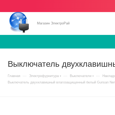
Магазин ЭлектроРай
Выключатель двухклавишн
—
—
—
Главная
Электрофурнитура
Выключатели
Наклад
Выключатель двухклавишный влагозащищенный белый Gunsan Nem