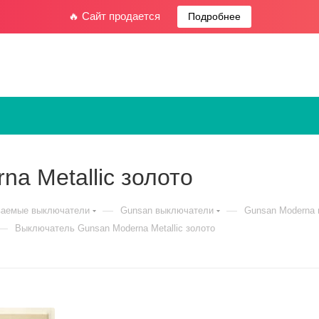
🔥 Сайт продается
Подробнее
a Metallic золото
—
—
ваемые выключатели
Gunsan выключатели
Gunsan Moderna
—
Выключатель Gunsan Moderna Metallic золото