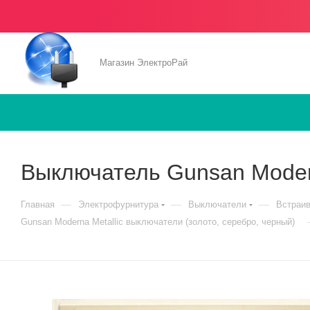
Магазин ЭлектроРай
Выключатель Gunsan Modern
—
—
—
Главная
Электрофурнитура
Выключатели
Встраи
Gunsan Moderna Metallic выключатели (золото, серебро, черный)