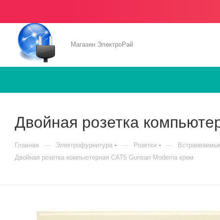
Магазин ЭлектроРай
Двойная розетка компьюте
—
—
—
Главная
Электрофурнитура
Розетки
Встраиваемые
Двойная розетка компьютерная CAT5 Gunsan Moderna крем