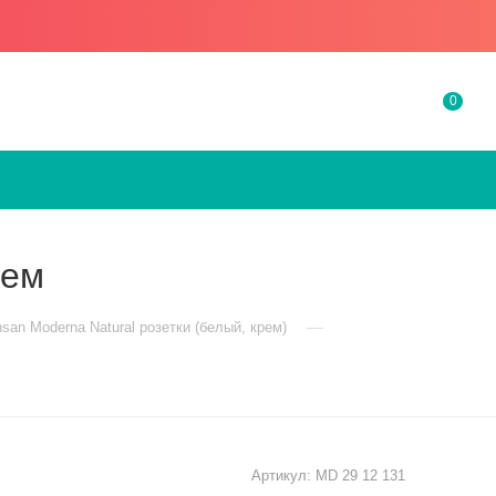
0
рем
—
san Moderna Natural розетки (белый, крем)
Артикул:
MD 29 12 131