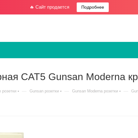
🔥 Сайт продается
Подробнее
рная CAT5 Gunsan Moderna к
—
—
—
 розетки
Gunsan розетки
Gunsan Moderna розетки
Gun