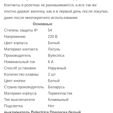
Контакты в розетках не разнашиваются, а все так же
плотно держат вилочку, как и в первый день после покупки,
даже после многократного использования.
Основные
Степень защиты IP
54
Напряжение
220 В
Цвет корпуса
Белый
Материал контакта
Латунь
Производитель
Bylectrica
Номинальный ток
6 А
Способ установки
Наружный
Количество клавиш
2 шт
Цвет кнопки
Белый
Страна производитель
Беларусь
Материал корпуса
Термопластик
Тип выключателя
Клавишный
Подсветка
Нет
выключатель Bylectrica Пралеска белый