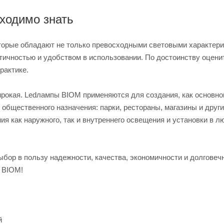
ходимо знать
торые обладают не только превосходными световыми характери
тичностью и удобством в использовании. По достоинству оцени
рактике.
рокая. Ledлампы BIOM применяются для создания, как основног
общественного назначения: парки, рестораны, магазины и други
я как наружного, так и внутреннего освещения и установки в л
ор в пользу надежности, качества, экономичности и долговеч
т BIOM!
й