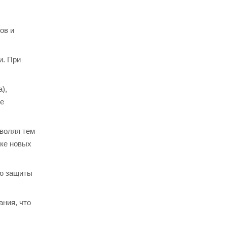
ов и
и. При
),
ее
воляя тем
пке новых
ию защиты
ания, что