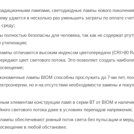
 традиционными лампами, светодиодные лампы нового поколения
ему удается в несколько раз уменьшить затраты по оплате счет
 среду;
ы полностью безопасны для человека, так как не содержат ртут
й утилизации;
 лампы отличаются высоким индексом цветопередачи (CRI>80 Ra
ередают цвет светового потока. Это позволяет создать наибол
 освещение;
Экономичные лампы BIOM способны прослужить до 7-ми лет, поз
ктроэнергии, но и на отсутствии необходимости замены и поку
ным элементам конструкции ламп в серии ВТ от BIOM и налич
йного светового потока даже в условиях перепадов напряжения;
лампы обеспечивают ровный поток света без пульсации и мерц
 освещение в любой обстановке.