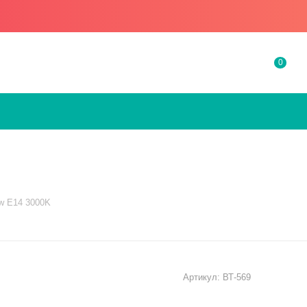
0
w E14 3000K
Артикул:
ВТ-569