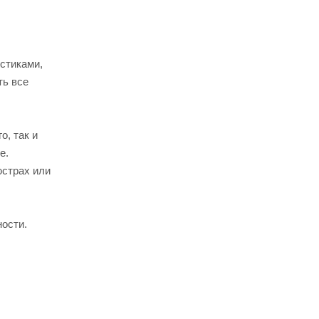
стиками,
ть все
о, так и
е.
юстрах или
ности.