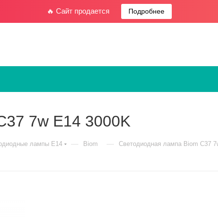
🔥 Сайт продается
Подробнее
С37 7w E14 3000K
—
—
одиодные лампы E14
Biom
Светодиодная лампа Biom С37 7