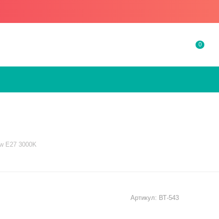
0
w E27 3000K
Артикул:
ВТ-543