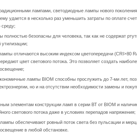
 традиционными лампами, светодиодные лампы нового поколения
ему удается в несколько раз уменьшить затраты по оплате счет
 среду;
ы полностью безопасны для человека, так как не содержат ртут
й утилизации;
 лампы отличаются высоким индексом цветопередачи (CRI>80 Ra
ередают цвет светового потока. Это позволяет создать наибол
 освещение;
Экономичные лампы BIOM способны прослужить до 7-ми лет, поз
ктроэнергии, но и на отсутствии необходимости замены и поку
ным элементам конструкции ламп в серии ВТ от BIOM и налич
йного светового потока даже в условиях перепадов напряжения;
лампы обеспечивают ровный поток света без пульсации и мерц
 освещение в любой обстановке.