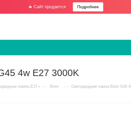
🔥 Сайт продается
Подробнее
G45 4w E27 3000K
—
—
одиодные лампы E27
Biom
Светодиодная лампа Biom G45 4