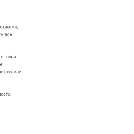
стиками,
ть все
о, так и
е.
юстрах или
ности.