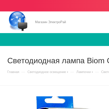
Магазин ЭлектроРай
Светодиодная лампа Biom 
—
—
—
Главная
Светодиодное освещение
Лампочки
Свет