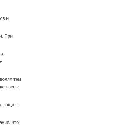
ов и
и. При
),
ее
воляя тем
пке новых
ию защиты
ания, что