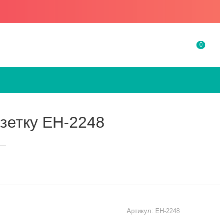
0
зетку EH-2248
—
Артикул:
EH-2248