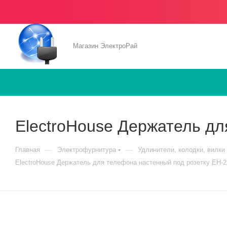
Магазин ЭлектроРай
ElectroHouse Держатель дл
—
—
Главная
Электрофурнитура
Удлинители, колодки, вилки
ElectroHouse Держатель для телефона настенный под розетку EH-2