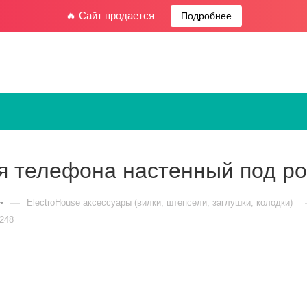
🔥 Сайт продается
Подробнее
я телефона настенный под ро
—
ElectroHouse аксессуары (вилки, штепсели, заглушки, колодки)
248