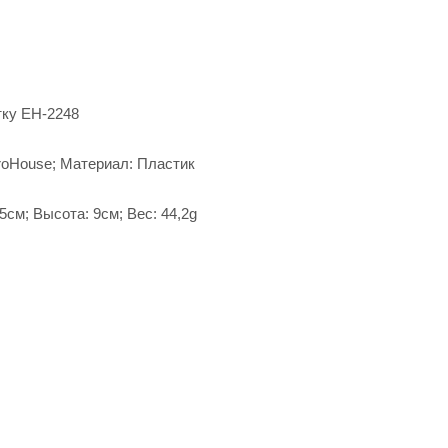
тку EH-2248
roHouse; Материал: Пластик
см; Высота: 9см; Вес: 44,2g