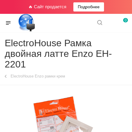
🔥 Сайт продается
Подробнее
0
ElectroHouse Рамка
двойная латте Enzo EH-
2201
ElectroHouse Enzo рамки крем