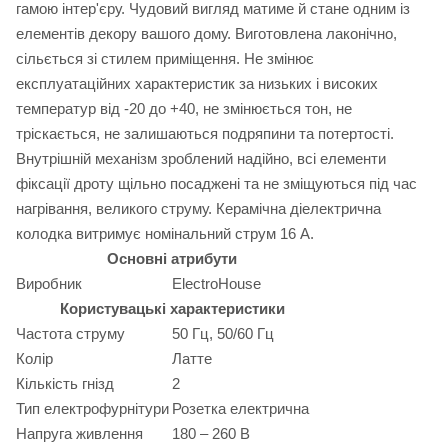
гамою інтер'єру. Чудовий вигляд матиме й стане одним із
елементів декору вашого дому. Виготовлена лаконічно,
сільється зі стилем приміщення. Не змінює
експлуатаційних характеристик за низьких і високих
температур від -20 до +40, не змінюється тон, не
тріскається, не залишаються подряпини та потертості.
Внутрішній механізм зроблений надійно, всі елементи
фіксації дроту щільно посаджені та не зміщуються під час
нагрівання, великого струму. Керамічна діелектрична
колодка витримує номінальний струм 16 А.
Основні атрибути
Виробник
ElectroHouse
Користувацькі характеристики
Частота струму
50 Гц, 50/60 Гц
Колір
Латте
Кількість гнізд
2
Тип електрофурнітури
Розетка електрична
Напруга живлення
180 – 260 В