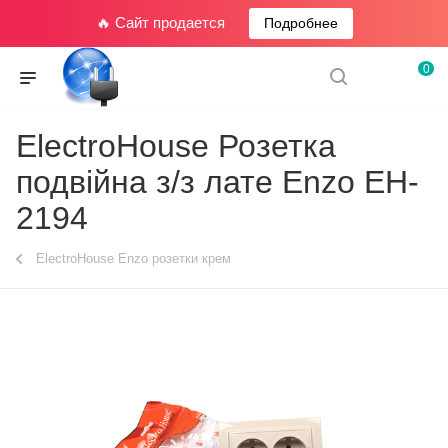
🔥 Сайт продается
Подробнее
0
ElectroHouse Розетка
подвійна з/з лате Enzo EH-
2194
ElectroHouse Enzo розетки крем