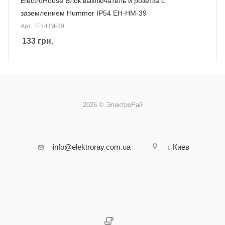
ElectroHouse Блок выключатель и розетка с
заземлением Hummer IP54 EH-HM-39
Арт.: EH-HM-39
133
грн.
2026 © ЭлектроРай
info@elektroray.com.ua
г. Киев