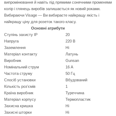
випромінювання й навіть під прямими сонячними променями
колір і глянець виробів залишається як новий роками.
Вибираючи Visage — Ви вибираєте найкращу якість і
найкращу ціну для розеток такого класу.
Основні атрибути
Ступінь захисту IP
20
Напруга
220 В
Заземлення
Ні
Матеріал контакту
Латунь
Виробник
Gunsan
Номінальний струм
16 А
Частота струму
50 Гц
Спосіб установки
Вбудований
Кількість роз'ємів
1
Країна виробник
Туреччина
Матеріал корпусу
Термопластик
Захисна кришка
Ні
Захисні шторки
Ні