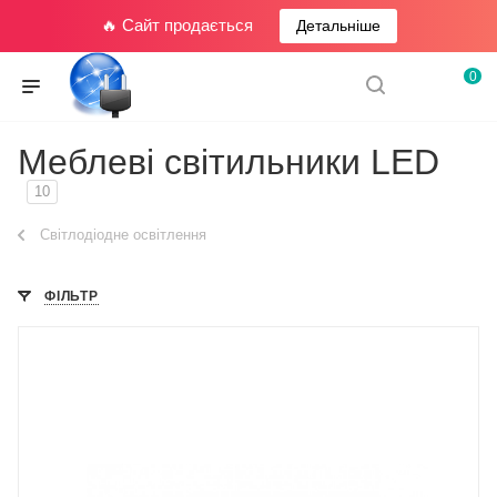
🔥 Сайт продається
Детальніше
0
Меблеві світильники LED
10
Світлодіодне освітлення
ФІЛЬТР