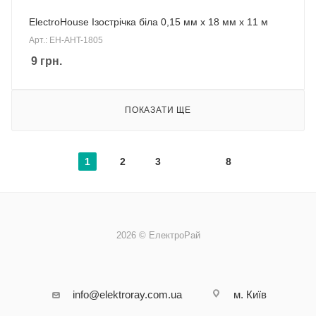
ElectroHouse Ізострічка біла 0,15 мм х 18 мм х 11 м
Арт.: EH-AHT-1805
9
грн.
ПОКАЗАТИ ЩЕ
1
2
3
8
2026 © ЕлектроРай
info@elektroray.com.ua
м. Київ