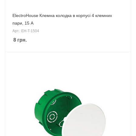
ElectroHouse Клемна колодка в корпусі 4 клемних
пари, 15 А
Арт.: EH-T-1504
8
грн.