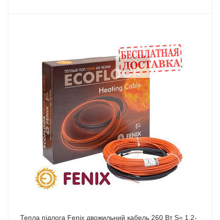
Тепла підлога Fenix двожильний кабель 260 Вт S= 1,2-