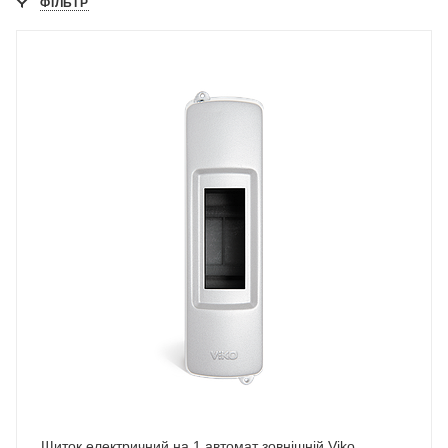
ФІЛЬТР
Щиток електричний на 1 автомат зовнішній Viko