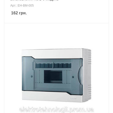
Арт.: EH-BM-005
162
грн.