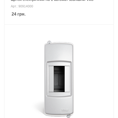
Арт.: 90914000
24
грн.