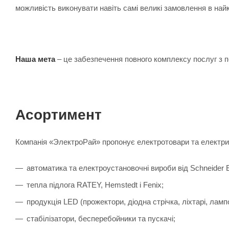
можливість виконувати навіть самі великі замовлення в найк
Наша мета
– це забезпечення повного комплексу послуг з п
Асортимент
Компанія «ЭлектроРай» пропонує електротовари та електрик
автоматика та електроустановочні вироби від Schneider Elec
тепла підлога RATEY, Hemstedt і Fenix;
продукція LED (прожектори, діодна стрічка, ліхтарі, лампо
стабілізатори, бесперебойники та пускачі;