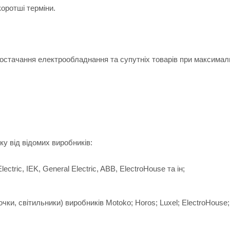
оротші терміни.
остачання електрообладнання та супутніх товарів при максималь
у від відомих виробників:
tric, IEK, General Electric, ABB, ElectroHouse та ін;
чки, світильники) виробників Motoko; Horos; Luxel; ElectroHouse;