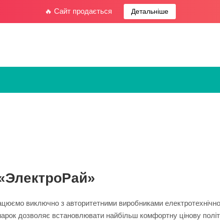
🔥 Сайт продається
Детальніше
 «ЭлектроРай»
рацюємо виключно з авторитетними виробниками електротехнічної 
марок дозволяє встановлювати найбільш комфортну цінову політ