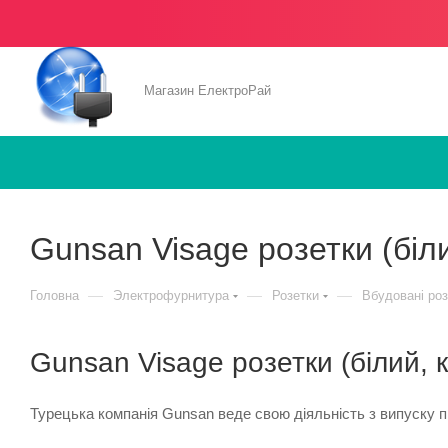
Магазин ЕлектроРай
Gunsan Visage розетки (біл
—
—
—
Головна
Электрофурнитура
Розетки
Вбудовані роз
Gunsan Visage розетки (білий, 
Турецька компанія Gunsan веде свою діяльність з випуску про