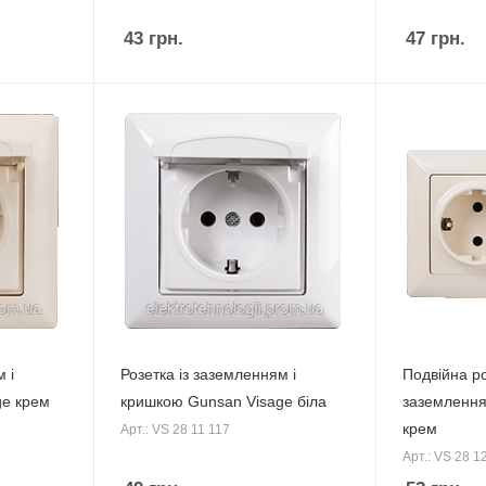
43
грн.
47
грн.
 і
Розетка із заземленням і
Подвійна ро
ge крем
кришкою Gunsan Visage біла
заземлення
крем
Арт.: VS 28 11 117
Арт.: VS 28 1