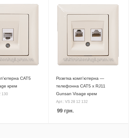
мп'ютерна CAT5
Розетка комп'ютерна —
age крем
телефонна CAT5 x RJ11
Gunsan Visage крем
2 130
Арт.: VS 28 12 132
99
грн.