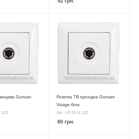
52
грн.
 кінцева Gunsan
Розетка ТВ прохідна Gunsan
Visage біла
1 123
Арт.: VS 28 11 122
60
грн.