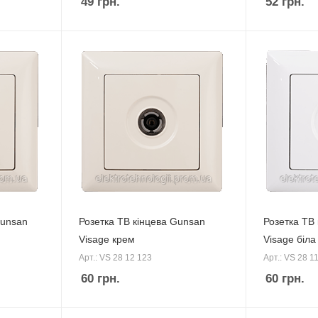
49
грн.
52
грн.
Gunsan
Розетка ТВ кінцева Gunsan
Розетка ТВ
Visage крем
Visage біла
Арт.: VS 28 12 123
Арт.: VS 28 1
60
грн.
60
грн.