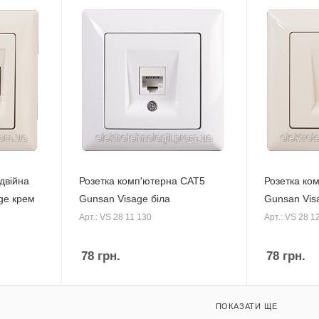
двійна
Розетка комп'ютерна CAT5
Розетка ко
ge крем
Gunsan Visage біла
Gunsan Vis
Арт.: VS 28 11 130
Арт.: VS 28 1
78
грн.
78
грн.
ПОКАЗАТИ ЩЕ