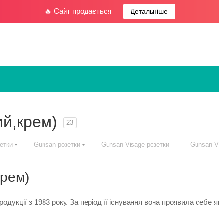
🔥 Сайт продається
Детальніше
ий,крем)
23
—
—
—
етки
Gunsan розетки
Gunsan Visage розетки
Gunsan Vi
крем)
дукції з 1983 року. За період її існування вона проявила себе як