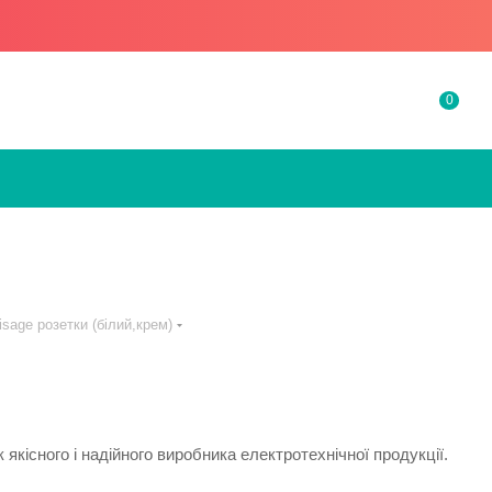
0
sage розетки (білий,крем)
 якісного і надійного виробника електротехнічної продукції.