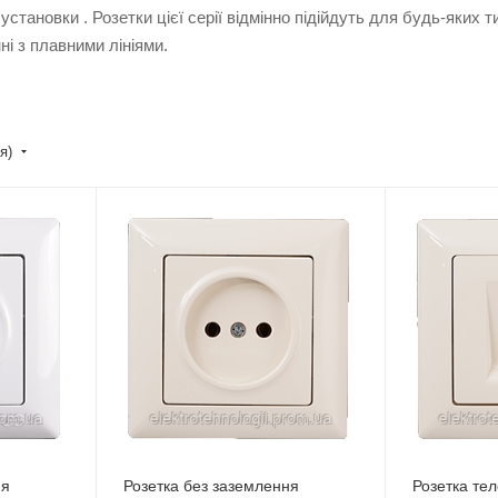
тановки . Розетки цієї серії відмінно підійдуть для будь-яких т
ні з плавними лініями.
ня)
ня
Розетка без заземлення
Розетка те