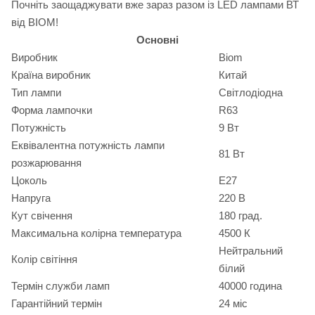
Почніть заощаджувати вже зараз разом із LED лампами ВТ
від BIOM!
Основні
Виробник
Biom
Країна виробник
Китай
Тип лампи
Світлодіодна
Форма лампочки
R63
Потужність
9 Вт
Еквівалентна потужність лампи
81 Вт
розжарювання
Цоколь
E27
Напруга
220 В
Кут свічення
180 град.
Максимальна колірна температура
4500 К
Нейтральний
Колір світіння
білий
Термін служби ламп
40000 година
Гарантійний термін
24 міс