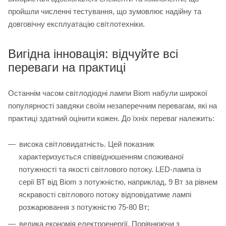
пройшли численні тестування, що зумовлює надійну та
довговічну експлуатацію світлотехніки.
Вигідна інновація: відчуйте всі
переваги на практиці
Останнім часом світлодіодні лампи Biom набули широкої
популярності завдяки своїм незаперечним перевагам, які на
практиці здатний оцінити кожен. До їхніх переваг належить:
висока світловидатність. Цей показник
характеризується співвідношенням споживаної
потужності та якості світлового потоку. LED-лампа із
серії ВТ від Biom з потужністю, наприклад, 9 Вт за рівнем
яскравості світлового потоку відповідатиме лампі
розжарювання з потужністю 75-80 Вт;
велика економія електроенергії. Порівнюючи з