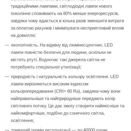
традиційними лампами, світлодіодні лампи нового
покоління споживають на 80% менше енергоресурсів,
завдяки чому вдається в кілька разів зменшити витрати
за оплатою рахунків і мінімізувати несприятливий вплив
на довкілля;
екологічність. На відміну від люмінесцентних, LED
лампи повністю безпечні для людини, оскільки не
містять ртуті. Водночас такі джерела світла не
потребують спеціальної утилізації;
природність і натуральність кольору освітлення. LED
лампи вирізняються високим індексом
кольоропередавання (CRI> 80 Ra), завдяки чому вони
найправильніше та найприродніше передають колір
світлового потоку. Це дає змогу створити найякісніше та
найкомфортніше, подібно до сонячного світла,
освітлення;
тривалий термін експлуатації — до 40000 годин.