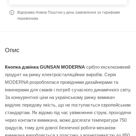
Відправка Новою Поштою у день замовлення за тарифами
перевізника
Опис
Кнопка дзвінка GUNSAN MODERNA
срібло ексклюзивний
продукт на ринку електроісталяційних виробів. Серія
MODERNA розроблялася провідними дизайнерами та
інженерами для смаків і потреб сучасного динамічного світу.
За конкурентної ціни на українському ринку вимикач
виділяє передову якість, що не поступається європейським
стандартам. Як відомо під час увімкнення струм, проходячи
через контакти вимикача, може досягати температури 750
градусів, тому для довгої безпечної роботи механізм
вимикача виробляється з пластику з вогнетривкістю до 850