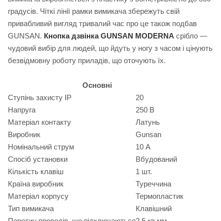
градусів. Чіткі лінії рамки вимикача збережуть свій
привабливий вигляд тривалий час про це також подбав
GUNSAN.
Кнопка дзвінка GUNSAN MODERNA
срібло —
чудовий вибір для людей, що йдуть у ногу з часом і цінують
безвідмовну роботу приладів, що оточують їх.
Основні
Ступінь захисту IP
20
Напруга
250 В
Матеріал контакту
Латунь
Виробник
Gunsan
Номінальний струм
10 А
Спосіб установки
Вбудований
Кількість клавіш
1 шт.
Країна виробник
Туреччина
Матеріал корпусу
Термопластик
Тип вимикача
Клавішний
Перетин проводів, що підключаються
2.5 кв.мм