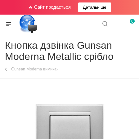
🔥 Сайт продається
Детальніше
0
Кнопка дзвінка Gunsan
Moderna Metallic срібло
Gunsan Moderna вимикачі