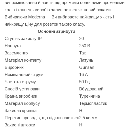
випромінювання й навіть під прямими сонячними променями
колір і глянець виробів залишається як новий роками.
Вибираючи Moderna — Ви вибираєте найкращу якість і
найкращу ціну для розеток такого класу.
Основні атрибути
Ступінь захисту IP
20
Напруга
250 В
Заземлення
Так
Матеріал контакту
Латунь
Виробник
Gunsan
Номінальний струм
16 А
Частота струму
50 Гц
Спосіб установки
Вбудований
Країна виробник
Туреччина
Матеріал корпусу
Термопластик
Захисна кришка
Ні
Перетин проводів, що підключаються
2.5 кв.мм
Захисні шторки
Ні