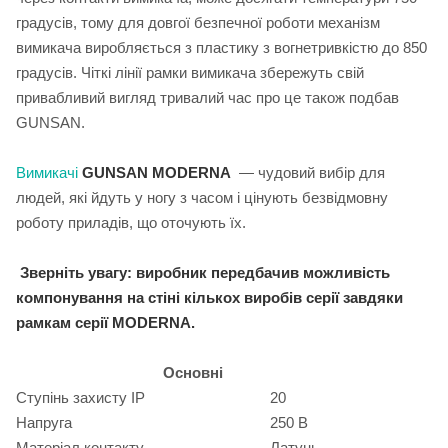
градусів, тому для довгої безпечної роботи механізм
вимикача виробляється з пластику з вогнетривкістю до 850
градусів. Чіткі лінії рамки вимикача збережуть свій
привабливий вигляд тривалий час про це також подбав
GUNSAN.
Вимикачі
GUNSAN MODERNA
— чудовий вибір для
людей, які йдуть у ногу з часом і цінують безвідмовну
роботу приладів, що оточують їх.
Зверніть увагу: виробник передбачив можливість
компонування на стіні кількох виробів серії завдяки
рамкам серії MODERNA.
Основні
Ступінь захисту IP
20
Напруга
250 В
Матеріал контакту
Латунь