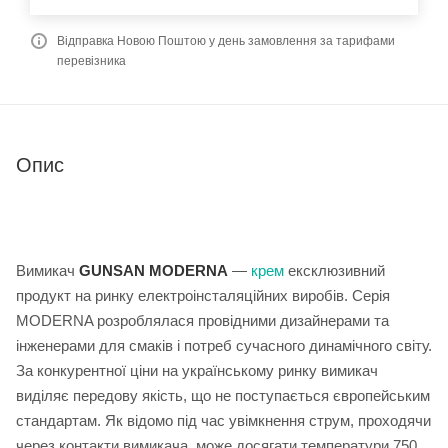
Відправка Новою Поштою у день замовлення за тарифами
перевізника
Опис
Вимикач
GUNSAN MODERNA
—
крем
ексклюзивний
продукт на ринку електроінсталяційних виробів. Серія
MODERNA розроблялася провідними дизайнерами та
інженерами для смаків і потреб сучасного динамічного світу.
За конкурентної ціни на українському ринку вимикач
виділяє передову якість, що не поступається європейським
стандартам. Як відомо під час увімкнення струм, проходячи
через контакти вимикача, може досягати температури 750