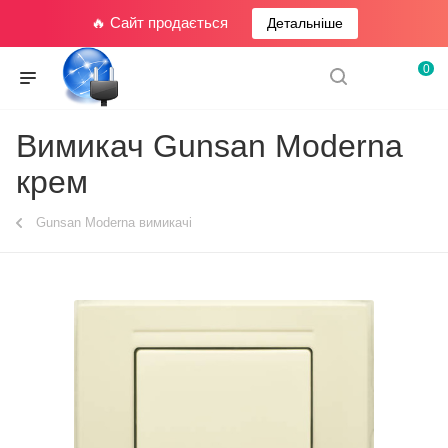
🔥 Сайт продається
Детальніше
0
Вимикач Gunsan Moderna
крем
Gunsan Moderna вимикачі