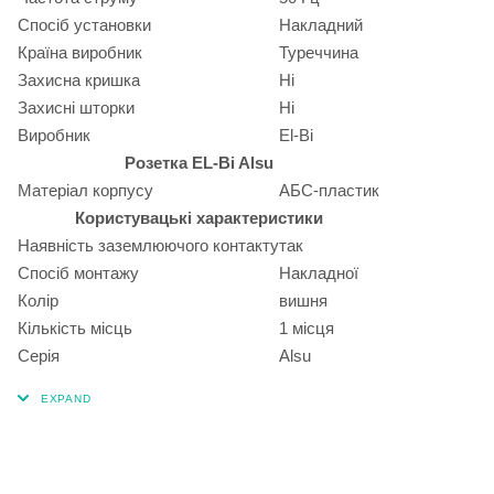
Спосіб установки
Накладний
Країна виробник
Туреччина
Захисна кришка
Ні
Захисні шторки
Ні
Виробник
El-Bi
Розетка EL-Bi Alsu
Матеріал корпусу
АБС-пластик
Користувацькі характеристики
Наявність заземлюючого контакту
так
Спосіб монтажу
Накладної
Колір
вишня
Кількість місць
1 місця
Серія
Alsu