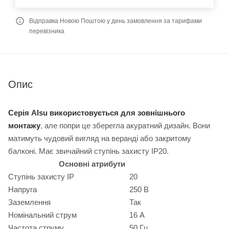
Відправка Новою Поштою у день замовлення за тарифами
перевізника
Опис
Серія Alsu використовується для зовнішнього
монтажу
, але попри це зберегла акуратний дизайн. Вони
матимуть чудовий вигляд на веранді або закритому
балконі. Має звичайний ступінь захисту ІР20.
Основні атрибути
Ступінь захисту IP
20
Напруга
250 В
Заземлення
Так
Номінальний струм
16 А
Частота струму
50 Гц