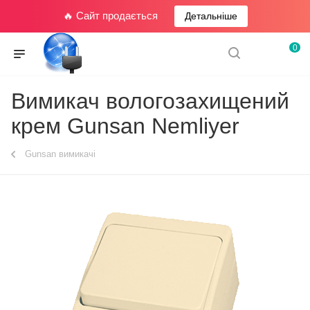
🔥 Сайт продається
Детальніше
0
Вимикач вологозахищений
крем Gunsan Nemliyer
Gunsan вимикачі