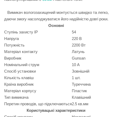
Вимикач вологозахищений монтується швидко та легко,
даючи змогу насолоджуватися його надійністю довгі роки.
Основні
Ступінь захисту IP
54
Напруга
220 В
Потужність
2200 Вт
Матеріал контакту
Латунь
Виробник
Gunsan
Номінальний струм
10 А
Спосіб установки
Зовнішній
Кількість клавіш
1 шт.
Країна виробник
Туреччина
Матеріал корпусу
Пластик
Тип вимикача
Клавішний
Перетин проводів, що підключаються
2.5 кв.мм
Користувацькі характеристики
Спосіб монтажу
Накладної