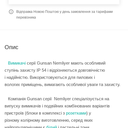
Відправка Новою Поштою у день замовлення за тарифами
перевізника
Опис
Вимикачі
серії Gunsan Nemliyer мають особливий
ступінь захисту IP 54 і відрізняються довговічністю
і надійністю. Використовуються для пилових і
вологих приміщень, вимагають особливої уваги та захисту.
Компанія Gunsan серії Nemliyer спеціалізується на
випуску вимикачів і подвійних комбінованих варіантів
пристроїв (блоки в комплексі з
розетками
) у
різному колірному виготовленню, серед яких
найпопулярнішими є
білий
і пастельні тони.