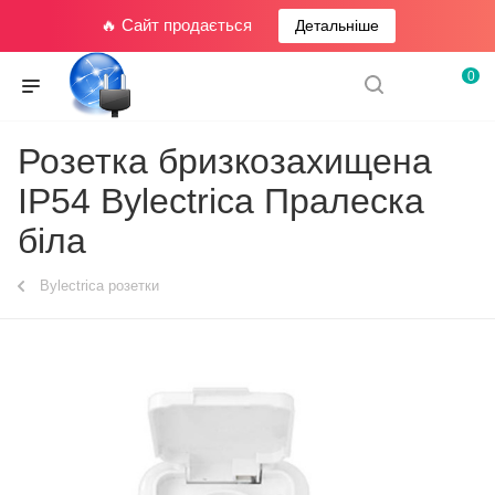
🔥 Сайт продається
Детальніше
0
Розетка бризкозахищена
IP54 Bylectrica Пралеска
біла
Bylectrica розетки