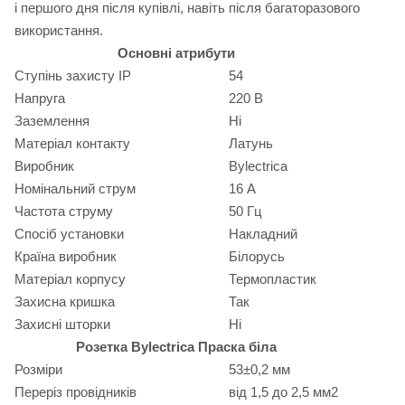
і першого дня після купівлі, навіть після багаторазового
використання.
Основні атрибути
Ступінь захисту IP
54
Напруга
220 В
Заземлення
Ні
Матеріал контакту
Латунь
Виробник
Bylectrica
Номінальний струм
16 А
Частота струму
50 Гц
Спосіб установки
Накладний
Країна виробник
Білорусь
Матеріал корпусу
Термопластик
Захисна кришка
Так
Захисні шторки
Ні
Розетка Bylectrica Праска біла
Розміри
53±0,2 мм
Переріз провідників
від 1,5 до 2,5 мм2