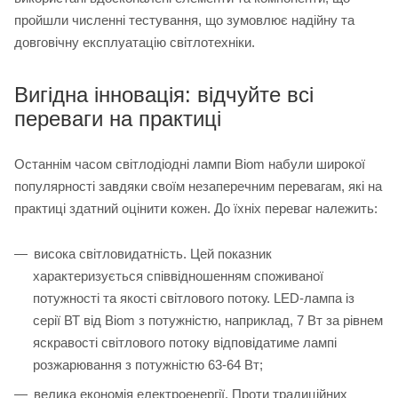
пройшли численні тестування, що зумовлює надійну та
довговічну експлуатацію світлотехніки.
Вигідна інновація: відчуйте всі
переваги на практиці
Останнім часом світлодіодні лампи Biom набули широкої
популярності завдяки своїм незаперечним перевагам, які на
практиці здатний оцінити кожен. До їхніх переваг належить:
висока світловидатність. Цей показник
характеризується співвідношенням споживаної
потужності та якості світлового потоку. LED-лампа із
серії ВТ від Biom з потужністю, наприклад, 7 Вт за рівнем
яскравості світлового потоку відповідатиме лампі
розжарювання з потужністю 63-64 Вт;
велика економія електроенергії. Проти традиційних