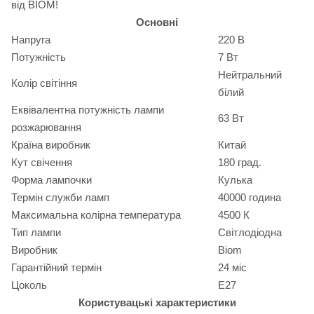
від BIOM!
Основні
Напруга
220 В
Потужність
7 Вт
Нейтральний
Колір світіння
білий
Еквівалентна потужність лампи
63 Вт
розжарювання
Країна виробник
Китай
Кут свічення
180 град.
Форма лампочки
Кулька
Термін служби ламп
40000 година
Максимальна колірна температура
4500 К
Тип лампи
Світлодіодна
Виробник
Biom
Гарантійний термін
24 міс
Цоколь
E27
Користувацькі характеристики