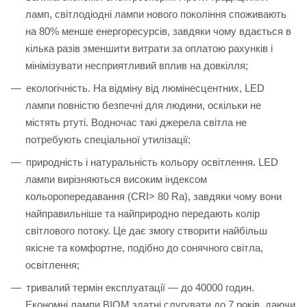
ламп, світлодіодні лампи нового покоління споживають
на 80% менше енергоресурсів, завдяки чому вдається в
кілька разів зменшити витрати за оплатою рахунків і
мінімізувати несприятливий вплив на довкілля;
екологічність. На відміну від люмінесцентних, LED
лампи повністю безпечні для людини, оскільки не
містять ртуті. Водночас такі джерела світла не
потребують спеціальної утилізації;
природність і натуральність кольору освітлення. LED
лампи вирізняються високим індексом
кольоропередавання (CRI> 80 Ra), завдяки чому вони
найправильніше та найприродно передають колір
світлового потоку. Це дає змогу створити найбільш
якісне та комфортне, подібно до сонячного світла,
освітлення;
тривалий термін експлуатації — до 40000 годин.
Економні лампи BIOM здатні слугувати до 7 років, даючи