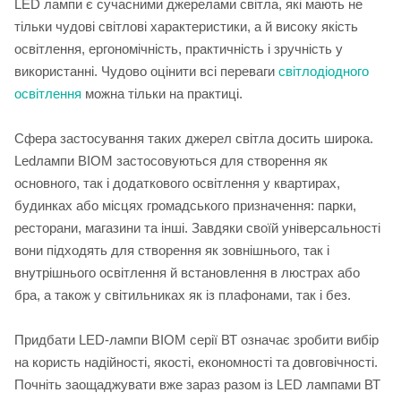
LED лампи є сучасними джерелами світла, які мають не
тільки чудові світлові характеристики, а й високу якість
освітлення, ергономічність, практичність і зручність у
використанні. Чудово оцінити всі переваги
світлодіодного
освітлення
можна тільки на практиці.
Сфера застосування таких джерел світла досить широка.
Ledлампи BIOM застосовуються для створення як
основного, так і додаткового освітлення у квартирах,
будинках або місцях громадського призначення: парки,
ресторани, магазини та інші. Завдяки своїй універсальності
вони підходять для створення як зовнішнього, так і
внутрішнього освітлення й встановлення в люстрах або
бра, а також у світильниках як із плафонами, так і без.
Придбати LED-лампи BIOM серії ВТ означає зробити вибір
на користь надійності, якості, економності та довговічності.
Почніть заощаджувати вже зараз разом із LED лампами ВТ