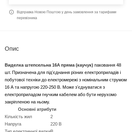
Відправка Новою Поштою у день замовлення за тарифами
перевізника
Опис
Виделка штепсельна 16A пряма (каучук)
паковання 48
шт. Призначена для під'єднання різних електроприладів і
побутової техніки до електромережі з номінальним струмом
16 А та напругою 220-250 В.
Може з'єднуватися з
електроприладом гнучким кабелем або бути нерухомо
закріпленою на ньому.
Основні атрибути
Кількість жил
2
Напруга
220 В
Тип електричної вилки
B