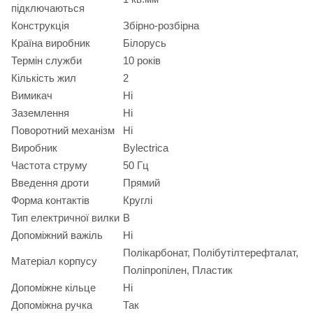
підключаються
Конструкція
Збірно-розбірна
Країна виробник
Білорусь
Термін служби
10 років
Кількість жил
2
Вимикач
Ні
Заземлення
Ні
Поворотний механізм
Ні
Виробник
Bylectrica
Частота струму
50 Гц
Введення дроти
Прямий
Форма контактів
Круглі
Тип електричної вилки
B
Допоміжний важіль
Ні
Полікарбонат, Полібутілтерефталат,
Матеріал корпусу
Поліпропілен, Пластик
Допоміжне кільце
Ні
Допоміжна ручка
Так