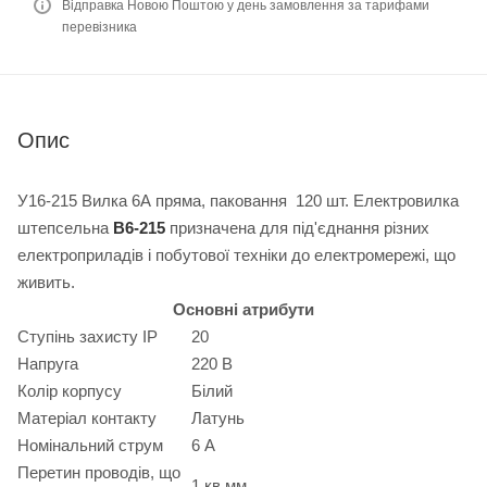
Відправка Новою Поштою у день замовлення за тарифами
перевізника
Опис
У16-215 Вилка 6А пряма, паковання 120 шт. Електровилка
штепсельна
В6-215
призначена для під'єднання різних
електроприладів і побутової техніки до електромережі, що
живить.
Основні атрибути
Ступінь захисту IP
20
Напруга
220 В
Колір корпусу
Білий
Матеріал контакту
Латунь
Номінальний струм
6 А
Перетин проводів, що
1 кв.мм