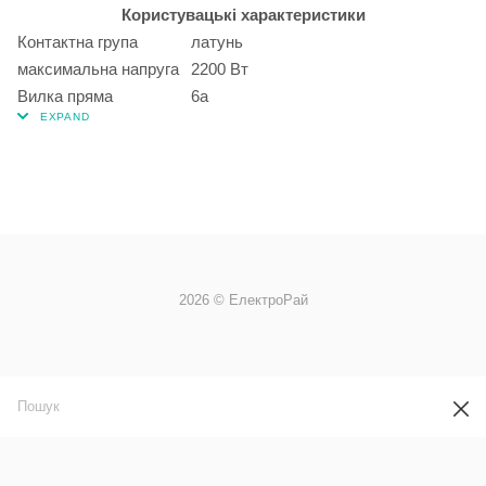
Користувацькі характеристики
Контактна група
латунь
максимальна напруга
2200 Вт
Вилка пряма
6а
2026 © ЕлектроРай
info@elektroray.com.ua
м. Київ