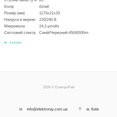
Колір
білий
Розмір (мм)
1170х21х33
Напруга в мережі
220/240 В
Микромоли
24,3 μmol/s
Світловий спектр
Синій/Червоний-450/650Nm
2026 © ЕлектроРай
info@elektroray.com.ua
м. Київ