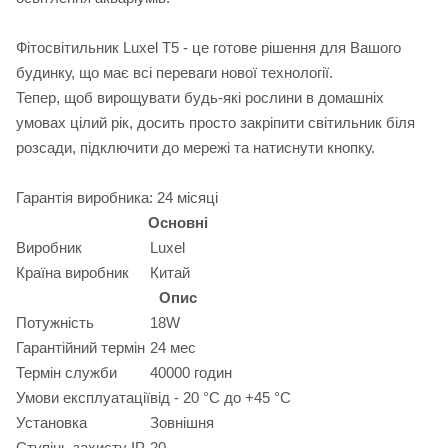
Фітосвітильник Luxel Т5 - це готове рішення для Вашого
будинку, що має всі переваги нової технології.
Тепер, щоб вирощувати будь-які рослини в домашніх
умовах цілий рік, досить просто закріпити світильник біля
розсади, підключити до мережі та натиснути кнопку.
Гарантія виробника: 24 місяці
Основні
Виробник
Luxel
Країна виробник
Китай
Опис
Потужність
18W
Гарантійний термін
24 мес
Термін служби
40000 годин
Умови експлуатації
від - 20 °С до +45 °С
Установка
Зовнішня
Ступінь захисту IP
20