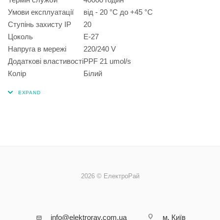
Умови експлуатації
від - 20 °С до +45 °С
Ступінь захисту IP
20
Цоколь
E-27
Напруга в мережі
220/240 V
Додаткові властивості
PPF 21 umol/s
Колір
Білий
2026 © ЕлектроРай
info@elektroray.com.ua
м. Київ