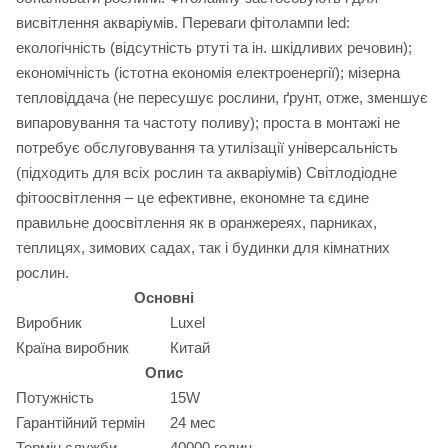
висвітлення акваріумів. Переваги фітолампи led:
екологічність (відсутність ртуті та ін. шкідливих речовин);
економічність (істотна економія електроенергії); мізерна
тепловіддача (не пересушує рослини, ґрунт, отже, зменшує
випаровування та частоту поливу); проста в монтажі не
потребує обслуговування та утилізації універсальність
(підходить для всіх рослин та акваріумів) Світлодіодне
фітоосвітлення – це ефективне, економне та єдине
правильне доосвітлення як в оранжереях, парниках,
теплицях, зимових садах, так і будинки для кімнатних
рослин.
Основні
Виробник
Luxel
Країна виробник
Китай
Опис
Потужність
15W
Гарантійний термін
24 мес
Термін служби
40000 годин