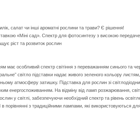
илік, салат чи інші ароматні рослини та трави? Є рішення!
ставкою «Міні сад». Спектр для фотосинтезу з високою передаче
ащує ріст та розвиток рослин
ням має особливий спектр світіння з переважанням синього та че
ральне" світло підставки надає живого зеленого кольору листям
в ньому атмосферу затишку. Підставка для рослин зі світлодіодн
ьким енергоспоживанням. На відміну від ламп розжарювання, сві
лин у світлі, забезпечуючи необхідний спектр та рівень освітле
 в порівнянні з традиційними лампами, які використовуються дл