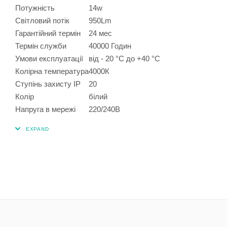
Потужність
14w
Світловий потік
950Lm
Гарантійний термін
24 мес
Термін служби
40000 Годин
Умови експлуатації
від - 20 °С до +40 °С
Колірна температура
4000К
Ступінь захисту IP
20
Колір
білий
Напруга в мережі
220/240В