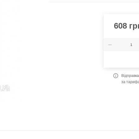
608
гр
Відправк
за тариф