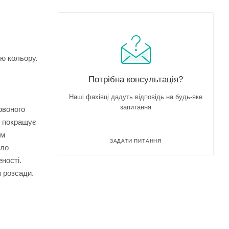
ю кольору.
Потрібна консультація?
Наші фахівці дадуть відповідь на будь-яке
запитання
рвоного
, покращує
им
ЗАДАТИ ПИТАННЯ
тло
ності.
я розсади.