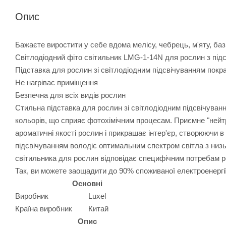
Опис
Бажаєте виростити у себе вдома мелісу, чебрець, м'яту, баз
Світлодіодний фіто світильник LMG-1-14N для рослин з під
Підставка для рослин зі світлодіодним підсвічуванням покр
Не нагріває приміщення
Безпечна для всіх видів рослин
Стильна підставка для рослин зі світлодіодним підсвічуван
кольорів, що сприяє фотохімічним процесам. Приємне "нейт
ароматичні якості рослин і прикрашає інтер'єр, створюючи 
підсвічуванням володіє оптимальним спектром світла з низ
світильника для рослин відповідає специфічним потребам рос
Так, ви можете заощадити до 90% споживаної електроенергії
Основні
Виробник
Luxel
Країна виробник
Китай
Опис