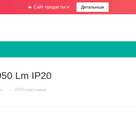
🔥 Сайт продається
Детальніше
950 Lm IP20
—
ня
FITO-освітлення