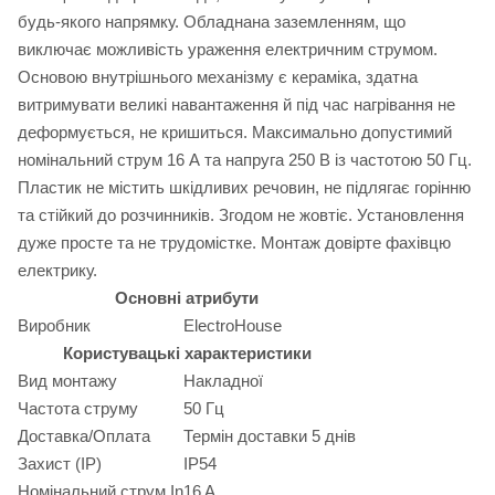
будь-якого напрямку. Обладнана заземленням, що
виключає можливість ураження електричним струмом.
Основою внутрішнього механізму є кераміка, здатна
витримувати великі навантаження й під час нагрівання не
деформується, не кришиться. Максимально допустимий
номінальний струм 16 А та напруга 250 В із частотою 50 Гц.
Пластик не містить шкідливих речовин, не підлягає горінню
та стійкий до розчинників. Згодом не жовтіє. Установлення
дуже просте та не трудомістке. Монтаж довірте фахівцю
електрику.
Основні атрибути
Виробник
ElectroHouse
Користувацькі характеристики
Вид монтажу
Накладної
Частота струму
50 Гц
Доставка/Оплата
Термін доставки 5 днів
Захист (IP)
IP54
Номінальний струм In
16 A