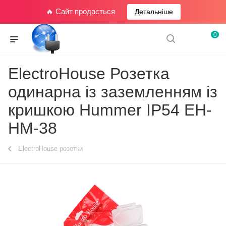
🔥 Сайт продається
Детальніше
0
ElectroHouse Розетка
одинарна із заземленням із
кришкою Hummer IP54 EH-
HM-38
ElectroHouse розетки