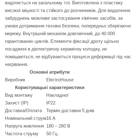
виділяється на загальному тлі. Виготовлена з пластику
високої міцності та стійкого до розчинників. Для видалення
забруднень можливе застосування хімічних засобів, за
умови дотримання техніки безпеки, попередньо зберігаючи
мережу. Внутрішній механізм довговічний, до 40 000
гарантованих циклів. Елементи фіксації дроту щільно
посаджені в діелектричну керамічну колодку, не
поміщаються, не відбуваються процеси деформації під час
нагрівання.
Основні атрибути
Виробник
ElectroHouse
Користувацькі характеристики
Вид монтажу
Накладної
Захист (IP)
IP22
Доставка/Оплата
Термін доставки 5 днів
Номінальний струм
16 А
Напруга живлення
180 – 260 В
Частота струму
50 Гц