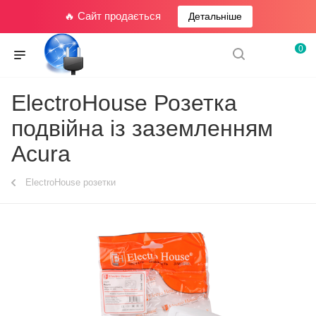
🔥 Сайт продається
Детальніше
0
ElectroHouse Розетка
подвійна із заземленням
Acura
ElectroHouse розетки