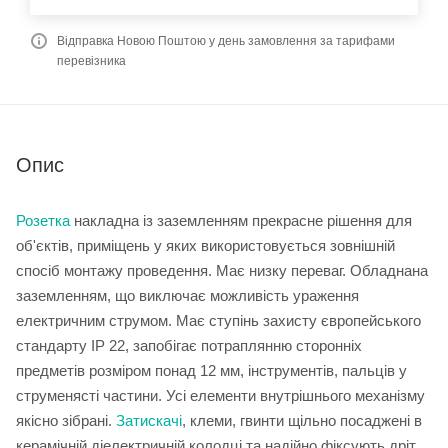
Відправка Новою Поштою у день замовлення за тарифами
перевізника
Опис
Розетка
накладна із заземленням прекрасне рішення для
об'єктів, приміщень у яких використовується зовнішній
спосіб монтажу проведення. Має низку переваг. Обладнана
заземленням, що виключає можливість ураження
електричним струмом. Має ступінь захисту європейського
стандарту IP 22, запобігає потраплянню сторонніх
предметів розміром понад 12 мм, інструментів, пальців у
струменясті частини. Усі елементи внутрішнього механізму
якісно зібрані.
Затискачі
, клеми, гвинти щільно посаджені в
керамічній діелектричній колодці та надійно фіксують дріт,