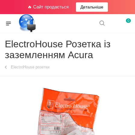
🔥 Сайт продається
Детальніше
0
ElectroHouse Розетка із
заземленням Acura
ElectroHouse розетки